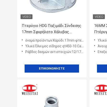
Πτερύγιο HDG Παξιμάδι Σύνδεσης
16MM 
17mm Σφυρήλατο Χάλυβας
Πτέρυγ
Ικριωμάτων Εξαρτήματα
όνομα προϊόντων:Καρύδι 17mm φτερών ράβδων δεσμών σφυρηλατημένος χάλυβας εγκιβωτισμός υλικών σκαλωσιάς
Υλικό:
Καλουπώματος
Υλικό:Όλκιμος σίδηρος qt450-10 Casted
Άνοι
Ράβδος δεσμών αντιστοιχιών:12/17/20 ΚΚ ή προσαρμοσμένος
Επεξεργ
ΕΠΙΚΟΙΝΩΝΉΣΤΕ