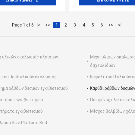
ΕΠΙΚΟΙΝΩΝΉΣΤΕ
ΕΠΙΚΟΙΝΩΝΉΣΤΕ
Page 1 of 6
|<
<<
1
2
3
4
5
6
>>
>|
 υλικών σκαλωσιάς πλαισίων
Μέρη υλικών σκαλωσιά
δαχτυλιδιών
 του Jack υλικών σκαλωσιάς
Κεφάλι του U υλικών 
ημα ράβδων δεσμών εγκιβωτισμού
Καρύδι ράβδων δεσμώ
κτήρας εγκιβωτισμού
Πιεσμένος υλικά σκαλ
τήματα εγκιβωτισμού
Μίσχος βαλβίδων χάλ
λισσα Size Platform Bed