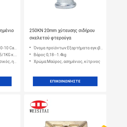
ημένιο
250KN 20mm χύτευσης σιδήρου
σκελετού φτερούγα
0 Casted
Όνομα προϊόντων:Εξαρτήματα εγκιβωτισμού που πετούν το καρύδι φτερών σιδήρου
1KG κ.λπ.
Βάρος:0,18--1.4kg
νισμένος, HDG
Χρώμα:Μαύρος, ασημένιος, κίτρινος
ΕΠΙΚΟΙΝΩΝΉΣΤΕ