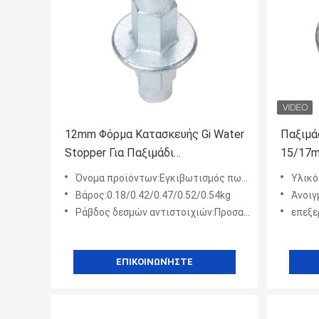
12mm Φόρμα Κατασκευής Gi Water
Παξιμά
Stopper Για Παξιμάδι
15/17m
Σιδηροδεσμού
τοιχώμ
Όνομα προϊόντων:Εγκιβωτισμός πωμάτων νερού χάλυβα συνήθειας
Υλικό:
γαλβαν
Βάρος:0.18/0.42/0.47/0.52/0.54kg
Άνοιγ
Ράβδος δεσμών αντιστοιχιών:Προσαρμογή 12/17MM διαθέσιμη
επεξεργ
ΕΠΙΚΟΙΝΩΝΉΣΤΕ