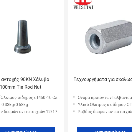
 αντοχής 90KN Χάλυβα
Τεχνουργήματα για σκαλω
100mm Tie Rod Nut
Όλκιμος σίδηρος qt450-10 Casted
Όνομα προϊόντων:Γαλβανισμένο καρύδι δεκαεξαδικού δεκαεξαδικού εγκιβωτισμο
:0.33kg/0.58kg.
Υλικό:Όλκιμος ο σίδηρος Q
σμών αντιστοιχιών:12/17/20 ΚΚ ή προσαρμοσμένος
Ράβδος δεσμών αντιστοιχιών:12/17/20 ΚΚ ή πρ