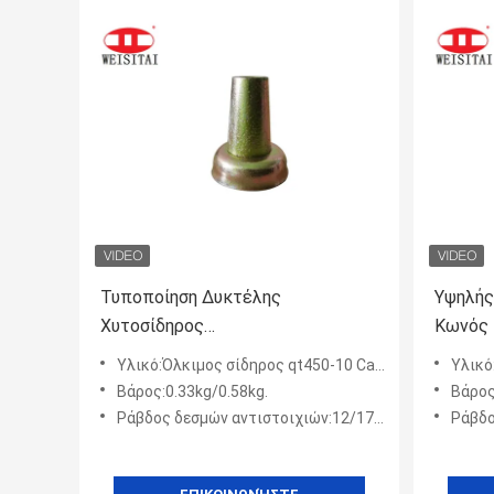
Τυποποίηση Δυκτέλης
Υψηλής
Χυτοσίδηρος
Κωνός 
Στρογγυλοσυσκευασμός Κωνός
Υλικό:Όλκιμος σίδηρος qt450-10 Casted
Υλικό:
Στραβήτης Αμμοσφαιρίνης
Βάρος:0.33kg/0.58kg.
Βάρος
Ράβδος δεσμών αντιστοιχιών:12/17/20 ΚΚ ή προσαρμοσμένος
Ράβδος δε