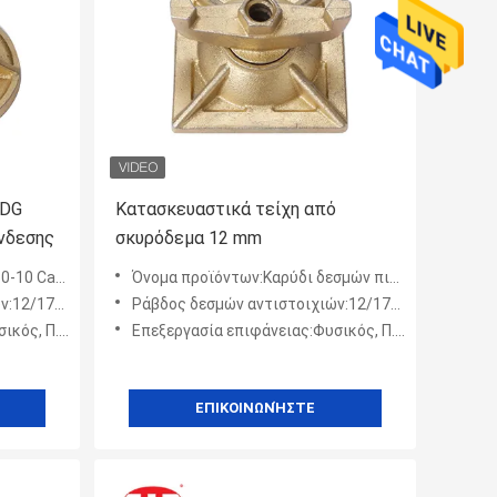
HDG
Κατασκευαστικά τείχη από
νδεσης
σκυρόδεμα 12 mm
0 Casted
Όνομα προϊόντων:Καρύδι δεσμών πιάτων αγκύρων συμπαγών τοίχων κατασκευής
οσαρμοσμένος
Ράβδος δεσμών αντιστοιχιών:12/17/20 ΚΚ ή προσαρμοσμένος
 Π.Χ., HDG
Επεξεργασία επιφάνειας:Φυσικός, Π.Χ., HDG
ΕΠΙΚΟΙΝΩΝΉΣΤΕ