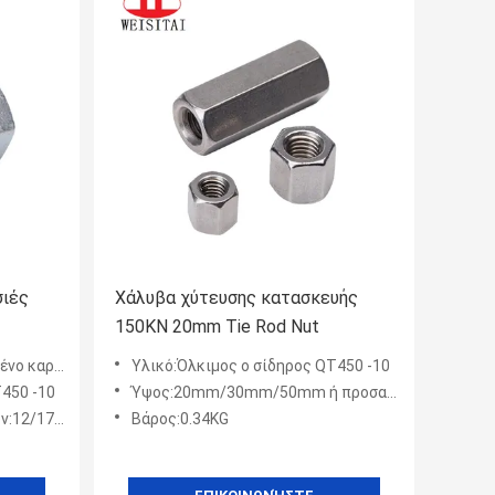
σιές
Χάλυβα χύτευσης κατασκευής
150KN 20mm Tie Rod Nut
ύ ικριωμάτων καρύδια
Υλικό:Όλκιμος ο σίδηρος QT450 -10
T450 -10
Ύψος:20mm/30mm/50mm ή προσαρμοσμένος
οσαρμοσμένος
Βάρος:0.34KG