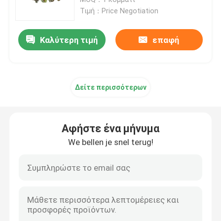
Τιμή：Price Negotiation
Μέρη υλικών σκαλωσιάς κλειδαριών δαχτυλιδιών
Καλύτερη τιμή
επαφή
Μέρη υλικών σκαλωσιάς Cuplock
Δείτε περισσότερων
Βάση του Jack υλικών σκαλωσιάς
Κεφάλι του U υλικών σκαλωσιάς
Αφήστε ένα μήνυμα
We bellen je snel terug!
Μέρη στηριγμάτων υλικών σκαλωσιάς χάλυβα
Σύστημα ράβδων δεσμών εγκιβωτισμού
Καρύδι ράβδων δεσμών