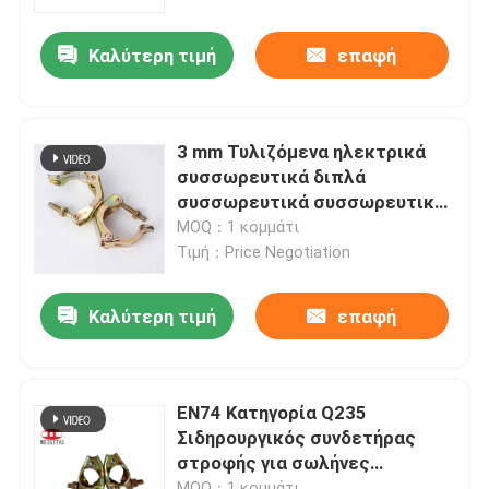
Καλύτερη τιμή
επαφή
Γύρος εργοστασίων
Ποιοτικός έλεγχος
3 mm Τυλιζόμενα ηλεκτρικά
συσσωρευτικά διπλά
Μας ελάτε σε επαφή με
συσσωρευτικά συσσωρευτικά
συσσωρευτικά συσσωρευτικά
MOQ：1 κομμάτι
συστατικά σκαλωμάτων
Τιμή：Price Negotiation
Ειδήσεις
Καλύτερη τιμή
επαφή
Περιπτώσεις
Μέρη υλικών σκαλωσιάς χάλυβα
EN74 Κατηγορία Q235
Σιδηρουργικός συνδετήρας
στροφής για σωλήνες
Μέρη υλικών σκαλωσιάς πλαισίων
σκαλωμάτων
MOQ：1 κομμάτι