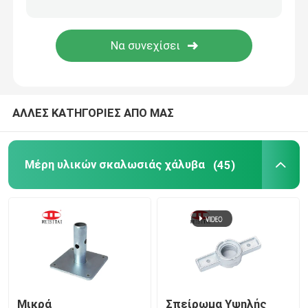
Σφιγκτήρας εγκιβωτισμού
Πιεσμένος υλικά σκαλωσιάς συζευκτήρας
ΑΛΛΕΣ ΚΑΤΗΓΟΡΙΕΣ ΑΠΟ ΜΑΣ
Εξαρτήματα εγκιβωτισμού
Σφυρηλατημένος υλικά σκαλωσιάς συζευκτήρας
Μέρη υλικών σκαλωσιάς χάλυβα
(45)
Μίσχος βαλβίδων χάλυβα
Βασίλισσα Size Platform Bed
Μικρά
Σπείρωμα Υψηλής