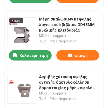
Μέρη σκαλωσίων κεφαλής
λογιστικού βιβλίου OD48MM
κυκλικής κλειδαριάς
MOQ：1 κομμάτι
Τιμή：Price Negotiation
Καλύτερη τιμή
επαφή
Ακριβής χύτευση υψηλής
αντοχής δακτυλοκόλληση
δομοστοιχίας μέρη κεφαλή
στήριξης
MOQ：1 κομμάτι
Τιμή：Price Negotiation