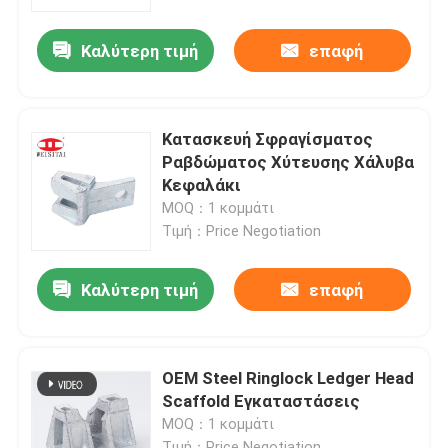
Καλύτερη τιμή
επαφή
Γύρος εργοστασίων
Ποιοτικός έλεγχος
Κατασκευή Σφραγίσματος
Ραβδώματος Χύτευσης Χάλυβα
Μας ελάτε σε επαφή με
Κεφαλάκι
MOQ：1 κομμάτι
Τιμή：Price Negotiation
Ειδήσεις
Καλύτερη τιμή
επαφή
Περιπτώσεις
Μέρη υλικών σκαλωσιάς χάλυβα
OEM Steel Ringlock Ledger Head
Scaffold Εγκαταστάσεις
MOQ：1 κομμάτι
Μέρη υλικών σκαλωσιάς πλαισίων
Τιμή：Price Negotiation