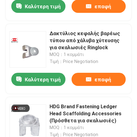
Καλύτερη τιμή
επαφή
Δακτύλιος κεφαλής βαρέως
τύπου από χάλυβα χύτευσης
για σκαλωσιές Ringlock
MOQ：1 κομμάτι
Τιμή：Price Negotiation
Καλύτερη τιμή
επαφή
Σπίτι
HDG Brand Fastening Ledger
Head Scaffolding Accessories
Προϊόντα
(Πρόσθετα για σκαλωσιές)
MOQ：1 κομμάτι
Περίπου εμείς
Τιμή：Price Negotiation