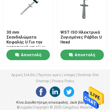
Μέρη υλικών σκαλωσιάς κλειδαριών δαχτυλιδιών
Μέρη υλικών σκαλωσιάς Cuplock
30 mm
WST ISO Ηλεκτρικά
Σκανδαλώματα
Ζυγισμένες Ράβδοι U
Κεφαλής U Για την
Head
Βάση του Jack υλικών σκαλωσιάς
κατασκευή κτιρίων
Αποστολή
Αποστολή
Κεφάλι του U υλικών σκαλωσιάς
ερώτησης
ερώτησης
Μέρη στηριγμάτων υλικών σκαλωσιάς χάλυβα
Αρχική Σελίδα
Περίπου εμείς
επαφή
Desktop Site
Sitemap
Privacy Policy
Σύστημα ράβδων δεσμών εγκιβωτισμού
Κίνα Διευθετήσιμη επικεφαλής Jack βάση του
Καρύδι ράβδων δεσμών
U
supplier.Copyright © 2025 Cangzhou Weisitai