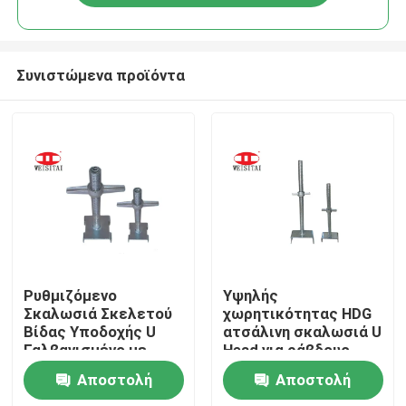
Συνιστώμενα προϊόντα
Σπίτι
Ρυθμιζόμενο
Υψηλής
Σκαλωσιά Σκελετού
χωρητικότητας HDG
Βίδας Υποδοχής U
ατσάλινη σκαλωσιά U
Προϊόντα
Γαλβανισμένο με
Head για ράβδους
Ηλεκτρόλυση
χρονομέτρου
Αποστολή
Αποστολή
Περίπου εμείς