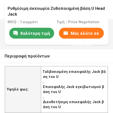
Ρυθμίσιμη σκευωρία Ζυθοποιημένη βάση U Head
Jack
MOQ：1 κομμάτι
Τιμή：Price Negotiation
Καλύτερη τιμή
Μας ελάτε σε
επαφή με
Περιγραφή προϊόντων
Γαλβανισμένη επικεφαλής Jack βά
ση του U
,
Επικεφαλής Jack εγκιβωτισμού β
Υψηλό φως:
άση του U
,
Διευθετήσιμη επικεφαλής Jack β
άση του U