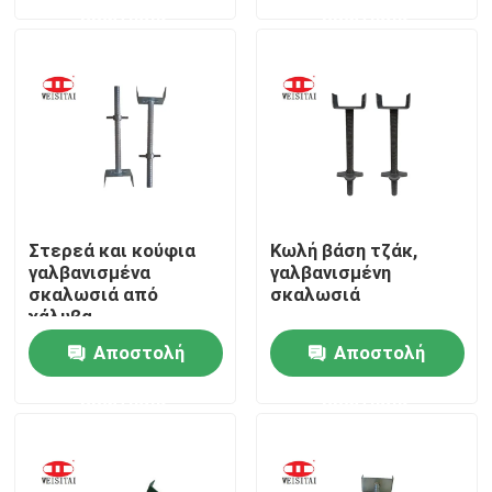
ερώτησης
ερώτησης
Γύρος εργοστασίων
Ποιοτικός έλεγχος
Μας ελάτε σε επαφή με
Στερεά και κούφια
Κωλή βάση τζάκ,
Ειδήσεις
γαλβανισμένα
γαλβανισμένη
σκαλωσιά από
σκαλωσιά
χάλυβα
Περιπτώσεις
Αποστολή
Αποστολή
ερώτησης
ερώτησης
Μέρη υλικών σκαλωσιάς χάλυβα
Μέρη υλικών σκαλωσιάς πλαισίων