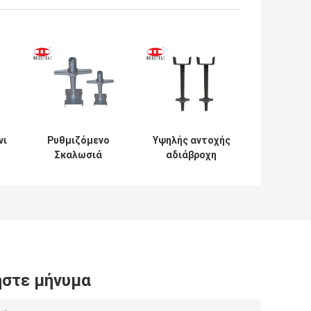
νι
Ρυθμιζόμενο
Υψηλής αντοχής
Σκαλωσιά
αδιάβροχη
ς
Σκελετού Βίδας
ρυθμιζόμενη
Υποδοχής U
σκαλωσιά U Head
Γαλβανισμένο με
Ηλεκτρόλυση
στε μήνυμα