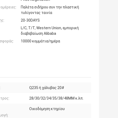
ομέρειες:
Παλέτα σιδήρου συν την πλαστική
τυλίγοντας ταινία
ης:
20-30DAYS
L/C, T/T, Western Union, εμπορική
διαβεβαίωση Alibaba
σφοράς:
10000 κομμάτια/ημέρα
:
Q235 ή χάλυβας 20#
τρος:
28/30/32/34/35/38/48MM κ.λπ.
Οικοδόμηση κτηρίου
μογή: