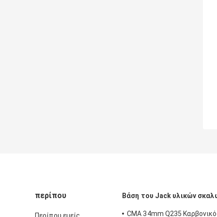
περίπου
Βάση του Jack υλικών σκαλ
CMA 34mm Q235 Καρβονικό
Περίπου εμείς