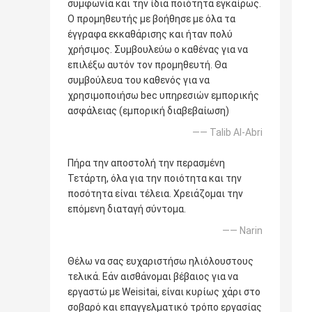
συμφωνία και την ίδια ποιότητα εγκαίρως.
Ο προμηθευτής με βοήθησε με όλα τα
έγγραφα εκκαθάρισης και ήταν πολύ
χρήσιμος. Συμβουλεύω ο καθένας για να
επιλέξω αυτόν τον προμηθευτή. Θα
συμβούλευα του καθενός για να
χρησιμοποιήσω bec υπηρεσιών εμπορικής
ασφάλειας (εμπορική διαβεβαίωση)
—— Talib Al-Abri
Πήρα την αποστολή την περασμένη
Τετάρτη, όλα για την ποιότητα και την
ποσότητα είναι τέλεια. Χρειάζομαι την
επόμενη διαταγή σύντομα.
—— Narin
Θέλω να σας ευχαριστήσω ηλιόλουστους
τελικά. Εάν αισθάνομαι βέβαιος για να
εργαστώ με Weisitai, είναι κυρίως χάρι στο
σοβαρό και επαγγελματικό τρόπο εργασίας