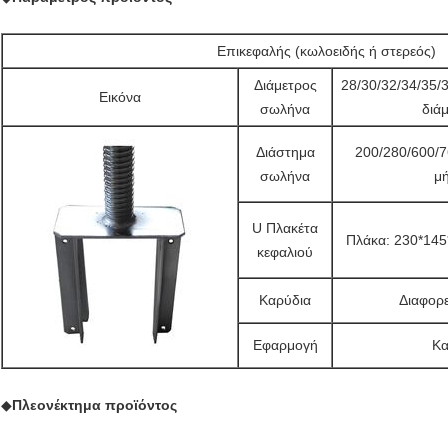
Επικεφαλής (κωλοειδής ή στερεός)
Διάμετρος
28/30/32/34/35
Εικόνα
σωλήνα
διάμ
Διάστημα
200/280/600/
σωλήνα
μή
U Πλακέτα
Πλάκα: 230*14
κεφαλιού
Καρύδια
Διαφορε
Εφαρμογή
Κα
◆
Πλεονέκτημα προϊόντος