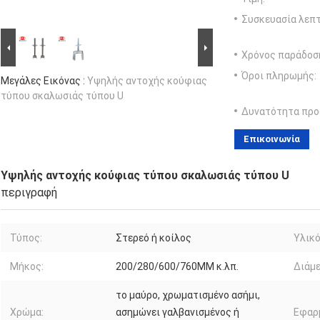
Συσκευασία λεπτ
Χρόνος παράδοσ
Όροι πληρωμής:
Μεγάλες Εικόνας :
Υψηλής αντοχής κούφιας
τύπου σκαλωσιάς τύπου U
Δυνατότητα προ
Επικοινωνία
Υψηλής αντοχής κούφιας τύπου σκαλωσιάς τύπου U
περιγραφή
Τύπος:
Στερεό ή κοίλος
Υλικό
Μήκος:
200/280/600/760MM κ.λπ.
Διάμε
το μαύρο, χρωματισμένο ασήμι,
Χρώμα:
ασημώνει γαλβανισμένος ή
Εφαρ