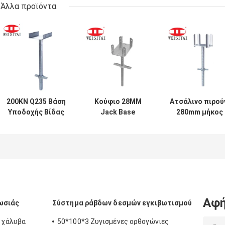
Άλλα προϊόντα
200KN Q235 Βάση
Κούφιο 28MM
Ατσάλινο πιρού
Υποδοχής Βίδας
Jack Base
280mm μήκος
U Head ως
Scaffolding Four
28mm διάμετρο
Κεφαλές
Prong Plug
U Head Jack
Σκαλωσιάς U
Σύστημα
Αφή
ωσιάς
Σύστημα ράβδων δεσμών εγκιβωτισμού
 χάλυβα
50*100*3 Ζυγισμένες ορθογώνιες