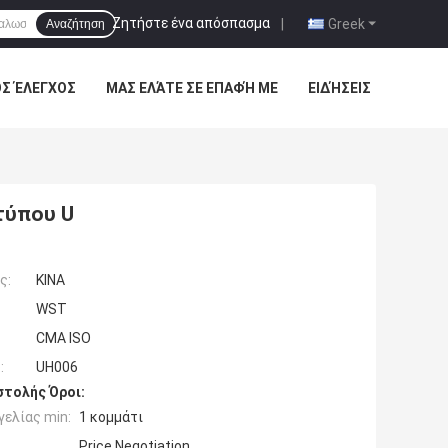
Ζητήστε ένα απόσπασμα
|
Greek
Αναζήτηση
ΌΣ ΈΛΕΓΧΟΣ
ΜΑΣ ΕΛΆΤΕ ΣΕ ΕΠΑΦΉ ΜΕ
ΕΙΔΉΣΕΙΣ
τύπου U
ς:
ΚΙΝΑ
WST
CMA ISO
:
UH006
τολής Όροι:
ελίας min:
1 κομμάτι
Price Negotiation