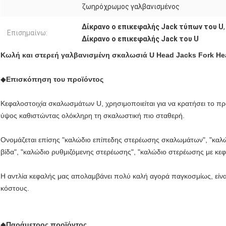
ζωηρόχρωμος γαλβανισμένος
Δίκρανο ο επικεφαλής Jack τύπων του U
Επισημαίνω:
Δίκρανο ο επικεφαλής Jack του U
Κωλή και στερεή γαλβανισμένη σκαλωσιά U Head Jacks Fork He
◆
Επισκόπηση του προϊόντος
Κεφαλοστοιχία σκαλωσμάτων U, χρησιμοποιείται για να κρατήσει το π
ύψος καθιστώντας ολόκληρη τη σκαλωστική πιο σταθερή.
Ονομάζεται επίσης "καλώδιο επίπεδης στερέωσης σκαλωμάτων", "καλώ
βίδα", "καλώδιο ρυθμιζόμενης στερέωσης", "καλώδιο στερέωσης με κεφά
Η αντλία κεφαλής μας απολαμβάνει πολύ καλή αγορά παγκοσμίως, είν
κόστους.
◆
Παράμετρος προϊόντος