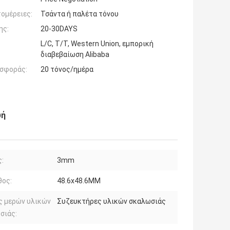
ομέρειες:
Τσάντα ή παλέτα τόνου
ης:
20-30DAYS
L/C, T/T, Western Union, εμπορική
διαβεβαίωση Alibaba
σφοράς:
20 τόνος/ημέρα
υή
:
3mm
θος:
48.6x48.6MM
ς μερών υλικών
Συζευκτήρες υλικών σκαλωσιάς
σιάς: