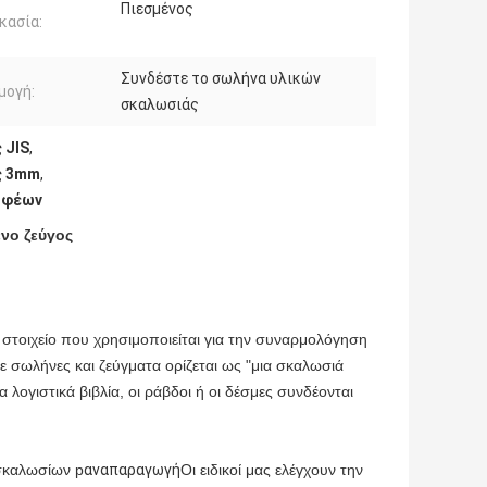
Πιεσμένος
κασία:
Συνδέστε το σωλήνα υλικών
μογή:
σκαλωσιάς
 JIS
,
ς 3mm
,
οφέων
νο ζεύγος
στοιχείο που χρησιμοποιείται για την συναρμολόγηση
ωλήνες και ζεύγματα ορίζεται ως "μια σκαλωσιά
λογιστικά βιβλία, οι ράβδοι ή οι δέσμες συνδέονται
σκαλωσίων p
αναπαραγωγή
Οι ειδικοί μας ελέγχουν την