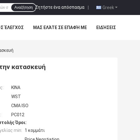
Ζητήστε ένα απόσπασμα
|
Greek
Αναζήτηση
ΌΣ ΈΛΕΓΧΟΣ
ΜΑΣ ΕΛΆΤΕ ΣΕ ΕΠΑΦΉ ΜΕ
ΕΙΔΉΣΕΙΣ
ασκευή
 την κατασκευή
ς:
ΚΙΝΑ
WST
CMA ISO
:
PC012
τολής Όροι:
ελίας min:
1 κομμάτι
Price Negotiation