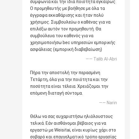
συμφωνία και την ίδια ποιότητα εγκαίρως.
Ο προμηθευτής με βοήθησε με όλα τα
έγγραφα εκκαθάρισης και ήταν πολύ
χρήσιμος. Συμβουλεύω ο καθένας για να
επιλέξω αυτόν τον προμηθευτή. Θα
συμβούλευα του καθενός για να
χρησιμοποιήσω bec υπηρεσιών εμπορικής
ασφάλειας (εμπορική διαβεβαίωση)
—— Talib Al-Abri
Πήρα την αποστολή την περασμένη
Τετάρτη, όλα για την ποιότητα και την
ποσότητα είναι τέλεια. Χρειάζομαι την
επόμενη διαταγή σύντομα.
—— Narin
Θέλω να σας ευχαριστήσω ηλιόλουστους
τελικά. Εάν αισθάνομαι βέβαιος για να
εργαστώ με Weisitai, είναι κυρίως χάρι στο
σοβαρό και επαγγελματικό τρόπο εργασίας