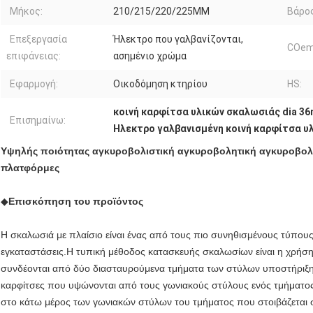
Μήκος:
210/215/220/225MM
Βάρος
Επεξεργασία
Ήλεκτρο που γαλβανίζονται,
COem
επιφάνειας:
ασημένιο χρώμα
Εφαρμογή:
Οικοδόμηση κτηρίου
HS:
κοινή καρφίτσα υλικών σκαλωσιάς dia 3
Επισημαίνω:
Ηλεκτρο γαλβανισμένη κοινή καρφίτσα υ
Υψηλής ποιότητας αγκυροβολιστική αγκυροβολητική αγκυροβολη
πλατφόρμες
◆
Επισκόπηση του προϊόντος
Η σκαλωσιά με πλαίσιο είναι ένας από τους πιο συνηθισμένους τύπο
εγκαταστάσεις.Η τυπική μέθοδος κατασκευής σκαλωσίων είναι η χρήσ
συνδέονται από δύο διασταυρούμενα τμήματα των στύλων υποστήριξης
καρφίτσες που υψώνονται από τους γωνιακούς στύλους ενός τμήματος
στο κάτω μέρος των γωνιακών στύλων του τμήματος που στοιβάζεται σ