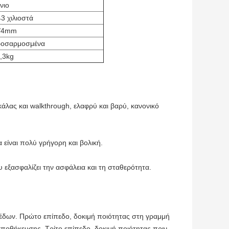
νιο
3 χιλιοστά
5/4mm
ροσαρμοσμένα
,3kg
άλας και walkthrough, ελαφρύ και βαρύ, κανονικό
 είναι πολύ γρήγορη και βολική.
εξασφαλίζει την ασφάλεια και τη σταθερότητα.
πέδων. Πρώτο επίπεδο, δοκιμή ποιότητας στη γραμμή
αποθήκευσης. Τρίτο επίπεδο, δοκιμή ποιότητας πριν