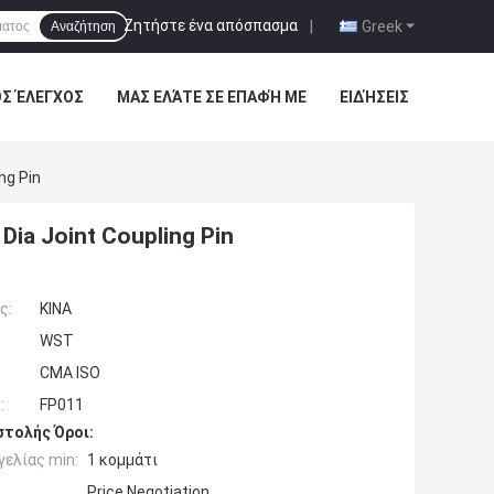
Ζητήστε ένα απόσπασμα
|
Greek
Αναζήτηση
ΌΣ ΈΛΕΓΧΟΣ
ΜΑΣ ΕΛΆΤΕ ΣΕ ΕΠΑΦΉ ΜΕ
ΕΙΔΉΣΕΙΣ
ng Pin
a Joint Coupling Pin
ς:
ΚΙΝΑ
WST
CMA ISO
:
FP011
τολής Όροι:
ελίας min:
1 κομμάτι
Price Negotiation