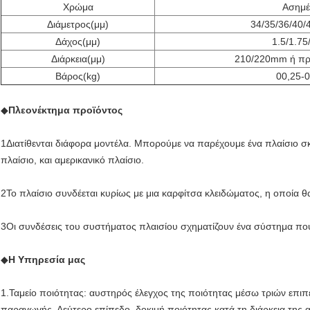
Χρώμα
Ασημέ
Διάμετρος
(μμ)
34/35/36/40/4
Δάχος
(μμ)
1.5/1.7
Διάρκεια
(μμ)
210/220mm ή π
Βάρος
(kg)
00,25-0
◆
Πλεονέκτημα προϊόντος
1Διατίθενται διάφορα μοντέλα. Μπορούμε να παρέχουμε ένα πλαίσιο σκ
πλαίσιο, και αμερικανικό πλαίσιο.
2Το πλαίσιο συνδέεται κυρίως με μια καρφίτσα κλειδώματος, η οποία θα
3Οι συνδέσεις του συστήματος πλαισίου σχηματίζουν ένα σύστημα που 
◆
Η Υπηρεσία μας
1.Ταμείο ποιότητας: αυστηρός έλεγχος της ποιότητας μέσω τριών επι
παραγωγής. Δεύτερο επίπεδο, δοκιμή ποιότητας κατά τη διάρκεια της 