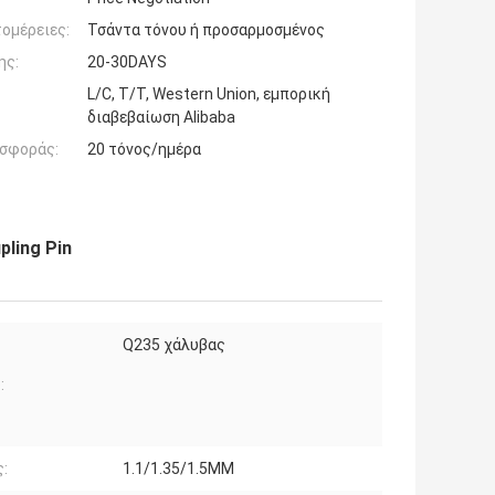
ομέρειες:
Τσάντα τόνου ή προσαρμοσμένος
ης:
20-30DAYS
L/C, T/T, Western Union, εμπορική
διαβεβαίωση Alibaba
σφοράς:
20 τόνος/ημέρα
ling Pin
Q235 χάλυβας
:
:
1.1/1.35/1.5MM