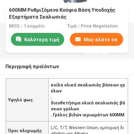
600MM Ρυθμιζόμενα Κούφια Βάση Υποδοχής
Εξαρτήματα Σκαλωσιάς
MOQ：1 κομμάτι
Τιμή：Price Negotiation
Καλύτερη τιμή
Μας ελάτε σε
επαφή με
Περιγραφή προϊόντων
κοίλα υλικά σκαλωσιάς βάσεων γρ
ύλων
,
Υψηλό φως:
διευθετήσιμα υλικά σκαλωσιάς βά
σεων γρύλων
,
Γρύλος βιδών ικριωμάτων 600MM
L/C, T/T, Western Union, εμπορική δι
Όροι πληρωμής
αβεβαίωση Alibaba