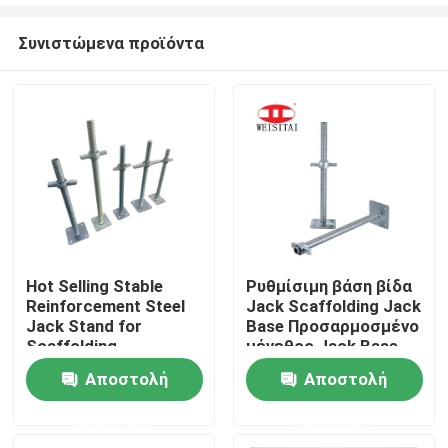
Συνιστώμενα προϊόντα
Hot Selling Stable
Ρυθμίσιμη βάση βίδα
Reinforcement Steel
Jack Scaffolding Jack
Σπίτι
Jack Stand for
Base Προσαρμοσμένο
Scaffolding
μέγεθος Jack Base
Economical Base Jack
Αποστολή
Αποστολή
Προϊόντα
Base High Ladder
Scaffolding Parts
ερώτησης
ερώτησης
Περίπου εμείς