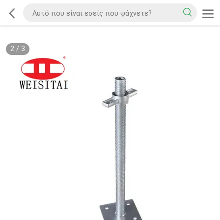
2
/
3