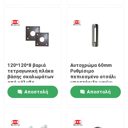
ερώτησης
ερώτησης
Γύρος εργοστασίων
Ποιοτικός έλεγχος
Μας ελάτε σε επαφή με
120*120*8 βαριά
Αυτοχρώμα 60mm
Ειδήσεις
τετραγωνική πλάκα
Ρυθμίσιμο
βάσης σκαλωμάτων
πεπιεσμένο ατσάλι
από χάλυβα
υποστήριξη μανίκι
Περιπτώσεις
Αποστολή
Αποστολή
ερώτησης
ερώτησης
Μέρη υλικών σκαλωσιάς χάλυβα
Μέρη υλικών σκαλωσιάς πλαισίων