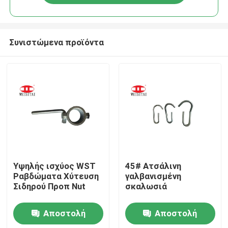
Συνιστώμενα προϊόντα
Σπίτι
Υψηλής ισχύος WST
45# Ατσάλινη
Ραβδώματα Χύτευση
γαλβανισμένη
Σιδηρού Προπ Nut
σκαλωσιά
Προϊόντα
Αποστολή
Αποστολή
Περίπου εμείς