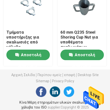
Μέρη υλικών σκαλωσιάς κλειδαριών δαχτυλιδιών
Μέρη υλικών σκαλωσιάς Cuplock
Τμήματα
60 mm Q235 Steel
υποστήριξης για
Shoring Cup Nut για
σκαλωσιές από
υποθέματα
Βάση του Jack υλικών σκαλωσιάς
χάλυβα
σκαλωμάτων
Αποστολή
Αποστολή
Κεφάλι του U υλικών σκαλωσιάς
ερώτησης
ερώτησης
Μέρη στηριγμάτων υλικών σκαλωσιάς χάλυβα
Αρχική Σελίδα
Περίπου εμείς
επαφή
Desktop Site
Sitemap
Privacy Policy
Σύστημα ράβδων δεσμών εγκιβωτισμού
Κίνα Μέρη στηριγμάτων υλικών σκαλωσιάς
Καρύδι ράβδων δεσμών
χάλυβα του ISO
supplier.Copyright © 2025