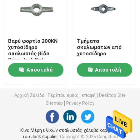
Μέρη υλικών σκαλωσιάς κλειδαριών δαχτυλιδιών
Μέρη υλικών σκαλωσιάς Cuplock
Βαρύ φορτίο 200KN
Τμήματα
χυτοσίδηρο
σκαλωμάτων από
σκαλωσιάς βίδα
χυτοσίδηρο
Βάση του Jack υλικών σκαλωσιάς
βάση Jack Nut
Αποστολή
Αποστολή
Κεφάλι του U υλικών σκαλωσιάς
ερώτησης
ερώτησης
Μέρη στηριγμάτων υλικών σκαλωσιάς χάλυβα
Αρχική Σελίδα
Περίπου εμείς
επαφή
Desktop Site
Sitemap
Privacy Policy
Σύστημα ράβδων δεσμών εγκιβωτισμού
Κίνα Μέρη υλικών σκαλωσιάς χάλυβα καρυδιών
Καρύδι ράβδων δεσμών
του Jack supplier.
Copyright © 2026 Cangzhou