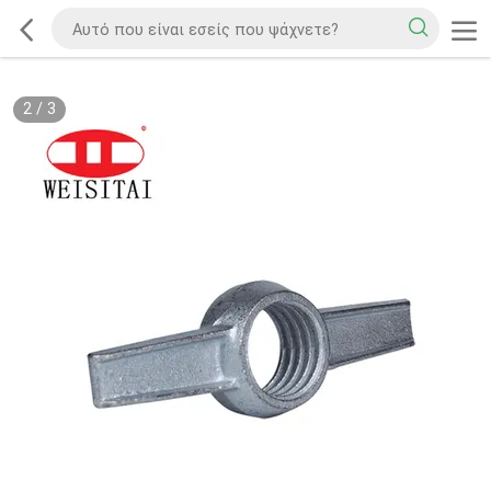
2
/
3