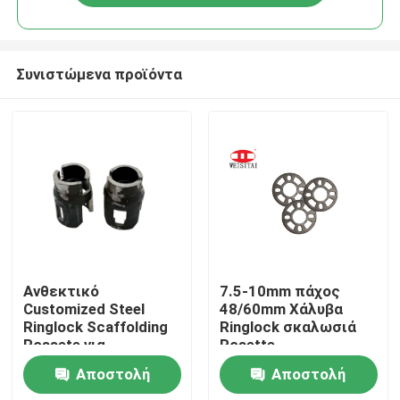
Συνιστώμενα προϊόντα
Σπίτι
Ανθεκτικό
7.5-10mm πάχος
Customized Steel
48/60mm Χάλυβα
Ringlock Scaffolding
Ringlock σκαλωσιά
Προϊόντα
Rossete για
Rosette
εφαρμογές
Αποστολή
Αποστολή
ξενοδοχείων και
Περίπου εμείς
κατασκευαστικών