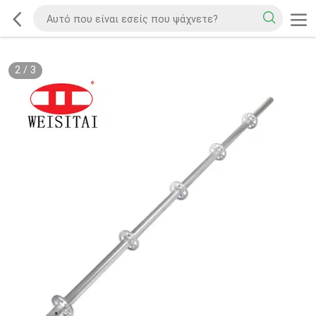
2
/
3