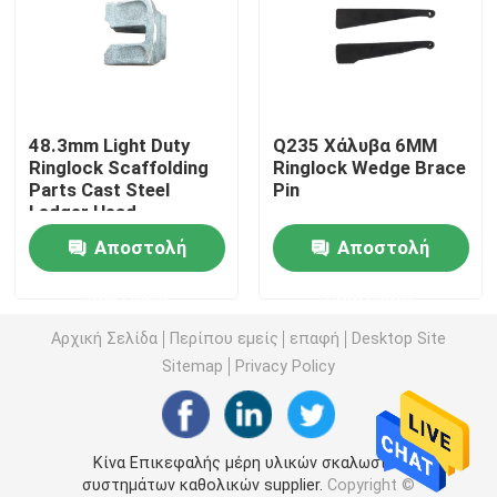
Μέρη υλικών σκαλωσιάς κλειδαριών δαχτυλιδιών
Μέρη υλικών σκαλωσιάς Cuplock
48.3mm Light Duty
Q235 Χάλυβα 6MM
Ringlock Scaffolding
Ringlock Wedge Brace
Parts Cast Steel
Pin
Βάση του Jack υλικών σκαλωσιάς
Ledger Head
(Μετάλλευμα από
Αποστολή
Αποστολή
χάλυβα)
Κεφάλι του U υλικών σκαλωσιάς
ερώτησης
ερώτησης
Μέρη στηριγμάτων υλικών σκαλωσιάς χάλυβα
Αρχική Σελίδα
Περίπου εμείς
επαφή
Desktop Site
Sitemap
Privacy Policy
Σύστημα ράβδων δεσμών εγκιβωτισμού
Κίνα Επικεφαλής μέρη υλικών σκαλωσιάς
Καρύδι ράβδων δεσμών
συστημάτων καθολικών supplier.
Copyright ©