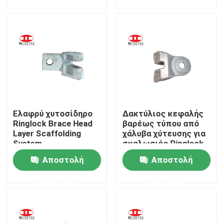
ερώτησης
ερώτησης
χώρων
Γύρος εργοστασίων
Ποιοτικός έλεγχος
Μας ελάτε σε επαφή με
Ελαφρύ χυτοσίδηρο
Δακτύλιος κεφαλής
Ειδήσεις
Ringlock Brace Head
βαρέως τύπου από
Layer Scaffolding
χάλυβα χύτευσης για
System
σκαλωσιές Ringlock
Περιπτώσεις
Αποστολή
Αποστολή
ερώτησης
ερώτησης
Μέρη υλικών σκαλωσιάς χάλυβα
Μέρη υλικών σκαλωσιάς πλαισίων