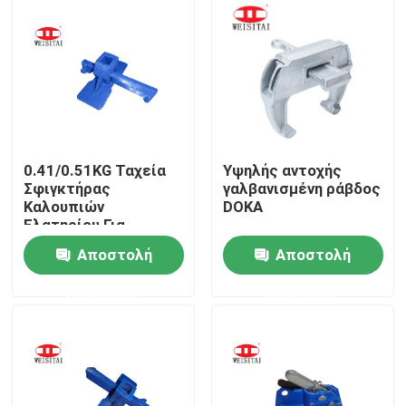
Γύρος εργοστασίων
Ποιοτικός έλεγχος
Μας ελάτε σε επαφή με
0.41/0.51KG Ταχεία
Υψηλής αντοχής
Σφιγκτήρας
γαλβανισμένη ράβδος
Καλουπιών
DOKA
Ειδήσεις
Ελατηρίου Για
Δόμηση Καλουπιών
Αποστολή
Αποστολή
Περιπτώσεις
ερώτησης
ερώτησης
Μέρη υλικών σκαλωσιάς χάλυβα
Μέρη υλικών σκαλωσιάς πλαισίων