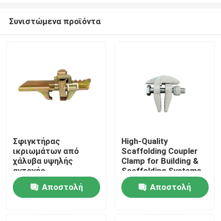
Συνιστώμενα προϊόντα
Σφιγκτήρας
High-Quality
ικριωμάτων από
Scaffolding Coupler
Σπίτι
χάλυβα υψηλής
Clamp for Building &
αντοχής,
Scaffolding Systems
προσαρμόσιμος, με 1
Worldwide
Αποστολή
Αποστολή
Προϊόντα
έτος εγγύηση για
συστήματα κτιρίων &
ερώτησης
ερώτησης
ξυλοτύπων - Μάρκα
Περίπου εμείς
WST