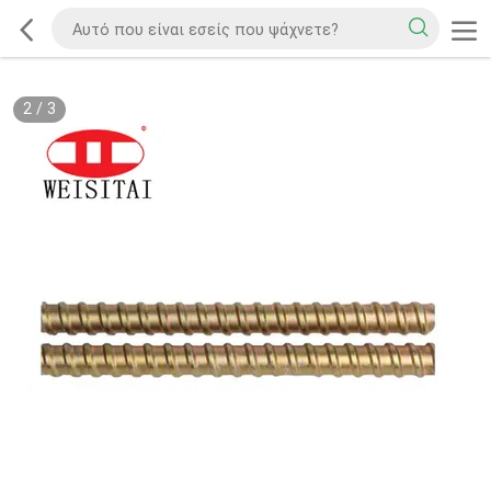
2
/
3