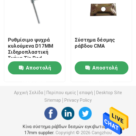
Μέρη υλικών σκαλωσιάς κλειδαριών δαχτυλιδιών
Μέρη υλικών σκαλωσιάς Cuplock
Ρυθμίσιμο ψυχρά
Σύστημα δέσμης
κυλούμενα D17MM
ράβδου CMA
Σιδηροπλαστική
Βάση του Jack υλικών σκαλωσιάς
Σχήμα Tie Rod
Αποστολή
Αποστολή
Κεφάλι του U υλικών σκαλωσιάς
ερώτησης
ερώτησης
Μέρη στηριγμάτων υλικών σκαλωσιάς χάλυβα
Αρχική Σελίδα
Περίπου εμείς
επαφή
Desktop Site
Sitemap
Privacy Policy
Σύστημα ράβδων δεσμών εγκιβωτισμού
Κίνα σύστημα ράβδων δεσμών εγκιβωτισμού
Καρύδι ράβδων δεσμών
17mm supplier.
Copyright © 2026 Cangzhou