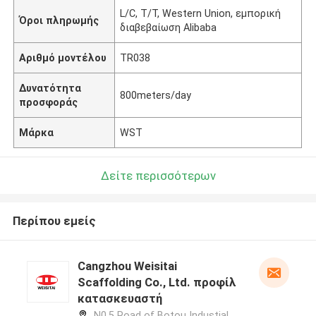
L/C, T/T, Western Union, εμπορική
Όροι πληρωμής
διαβεβαίωση Alibaba
Αριθμό μοντέλου
TR038
Δυνατότητα
800meters/day
προσφοράς
Μάρκα
WST
Δείτε περισσότερων
Περίπου εμείς
Cangzhou Weisitai
Scaffolding Co., Ltd. προφίλ
κατασκευαστή
N0.5 Road of Botou Industial