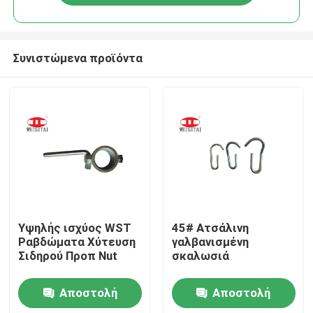
Συνιστώμενα προϊόντα
Σπίτι
Υψηλής ισχύος WST
45# Ατσάλινη
Ραβδώματα Χύτευση
γαλβανισμένη
Σιδηρού Προπ Nut
σκαλωσιά
Προϊόντα
Αποστολή
Αποστολή
Περίπου εμείς