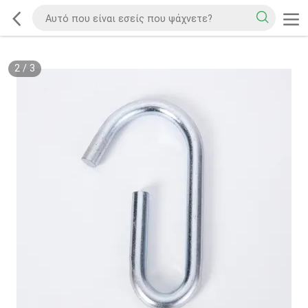
2
/
3