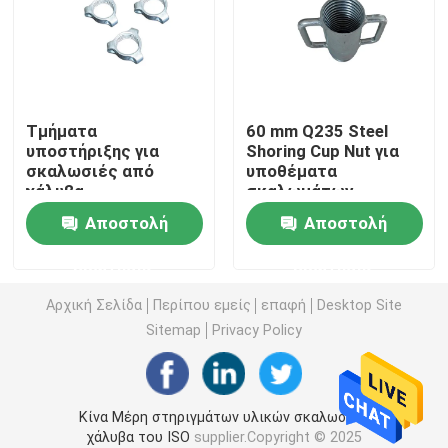
Μέρη υλικών σκαλωσιάς κλειδαριών δαχτυλιδιών
Μέρη υλικών σκαλωσιάς Cuplock
Τμήματα
60 mm Q235 Steel
υποστήριξης για
Shoring Cup Nut για
σκαλωσιές από
υποθέματα
Βάση του Jack υλικών σκαλωσιάς
χάλυβα
σκαλωμάτων
Αποστολή
Αποστολή
Κεφάλι του U υλικών σκαλωσιάς
ερώτησης
ερώτησης
Μέρη στηριγμάτων υλικών σκαλωσιάς χάλυβα
Αρχική Σελίδα
Περίπου εμείς
επαφή
Desktop Site
Sitemap
Privacy Policy
Σύστημα ράβδων δεσμών εγκιβωτισμού
Κίνα Μέρη στηριγμάτων υλικών σκαλωσιάς
Καρύδι ράβδων δεσμών
χάλυβα του ISO
supplier.Copyright © 2025