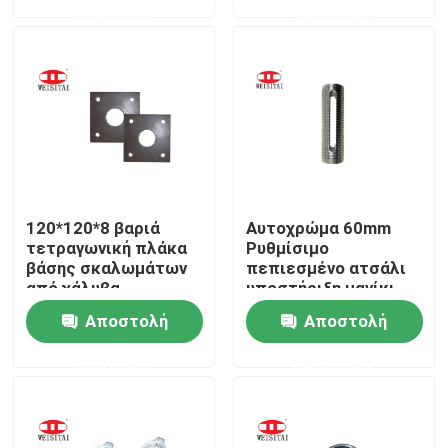
ερώτησης
ερώτησης
Γύρος εργοστασίων
Ποιοτικός έλεγχος
Μας ελάτε σε επαφή με
120*120*8 βαριά
Αυτοχρώμα 60mm
Ειδήσεις
τετραγωνική πλάκα
Ρυθμίσιμο
βάσης σκαλωμάτων
πεπιεσμένο ατσάλι
από χάλυβα
υποστήριξη μανίκι
Περιπτώσεις
Αποστολή
Αποστολή
ερώτησης
ερώτησης
Μέρη υλικών σκαλωσιάς χάλυβα
Μέρη υλικών σκαλωσιάς πλαισίων