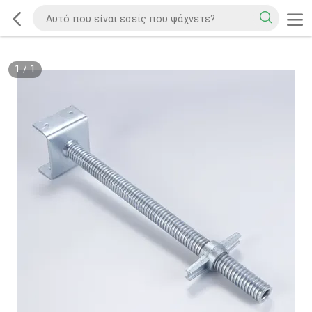
1
/
1