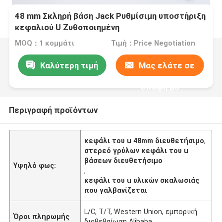
48 mm Σκληρή βάση Jack Ρυθμίσιμη υποστήριξη
κεφαλιού U Ζυθοποιημένη
MOQ：1 κομμάτι
Τιμή：Price Negotiation
Καλύτερη τιμή
Μας ελάτε σε
επαφή με
Περιγραφή προϊόντων
κεφάλι του u 48mm διευθετήσιμο
,
στερεό γρύλων κεφάλι του u
βάσεων διευθετήσιμο
Υψηλό φως:
,
κεφάλι του u υλικών σκαλωσιάς
που γαλβανίζεται
L/C, T/T, Western Union, εμπορική
Όροι πληρωμής
διαβεβαίωση Alibaba