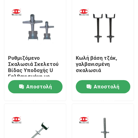
Γύρος εργοστασίων
Ποιοτικός έλεγχος
Μας ελάτε σε επαφή με
Ρυθμιζόμενο
Κωλή βάση τζάκ,
Σκαλωσιά Σκελετού
γαλβανισμένη
Βίδας Υποδοχής U
σκαλωσιά
Ειδήσεις
Γαλβανισμένο με
Ηλεκτρόλυση
Αποστολή
Αποστολή
Περιπτώσεις
ερώτησης
ερώτησης
Μέρη υλικών σκαλωσιάς χάλυβα
Μέρη υλικών σκαλωσιάς πλαισίων