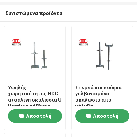
Συνιστώμενα προϊόντα
Υψηλής
Στερεά και κούφια
χωρητικότητας HDG
γαλβανισμένα
Σπίτι
ατσάλινη σκαλωσιά U
σκαλωσιά από
Head για ράβδους
χάλυβα
χρονομέτρου
Αποστολή
Αποστολή
Προϊόντα
ερώτησης
ερώτησης
Περίπου εμείς