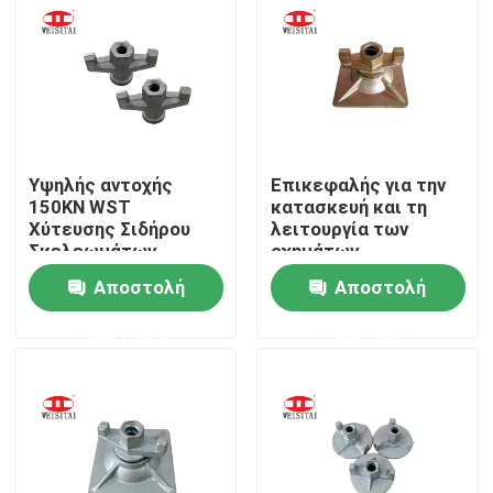
Γύρος εργοστασίων
Ποιοτικός έλεγχος
Υψηλής αντοχής
Επικεφαλής για την
Μας ελάτε σε επαφή με
150KN WST
κατασκευή και τη
Χύτευσης Σιδήρου
λειτουργία των
Σκελεωμάτων
οχημάτων
Ειδήσεις
Φτερούγα
Αποστολή
Αποστολή
ερώτησης
ερώτησης
Περιπτώσεις
Μέρη υλικών σκαλωσιάς χάλυβα
Μέρη υλικών σκαλωσιάς πλαισίων