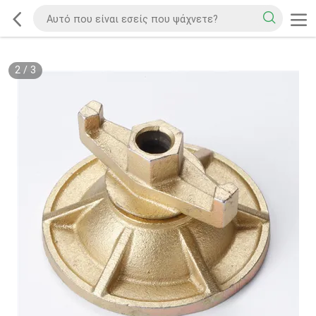
2
/
3