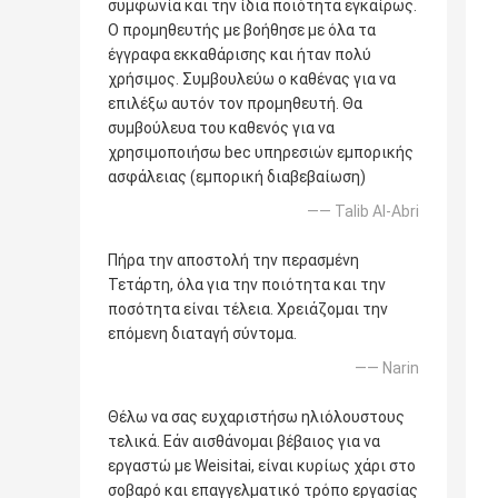
συμφωνία και την ίδια ποιότητα εγκαίρως.
Ο προμηθευτής με βοήθησε με όλα τα
έγγραφα εκκαθάρισης και ήταν πολύ
χρήσιμος. Συμβουλεύω ο καθένας για να
επιλέξω αυτόν τον προμηθευτή. Θα
συμβούλευα του καθενός για να
χρησιμοποιήσω bec υπηρεσιών εμπορικής
ασφάλειας (εμπορική διαβεβαίωση)
—— Talib Al-Abri
Πήρα την αποστολή την περασμένη
Τετάρτη, όλα για την ποιότητα και την
ποσότητα είναι τέλεια. Χρειάζομαι την
επόμενη διαταγή σύντομα.
—— Narin
Θέλω να σας ευχαριστήσω ηλιόλουστους
τελικά. Εάν αισθάνομαι βέβαιος για να
εργαστώ με Weisitai, είναι κυρίως χάρι στο
σοβαρό και επαγγελματικό τρόπο εργασίας