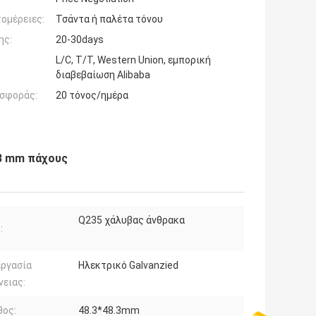
ομέρειες:
Τσάντα ή παλέτα τόνου
ης:
20-30days
L/C, T/T, Western Union, εμπορική
διαβεβαίωση Alibaba
σφοράς:
20 τόνος/ημέρα
3 mm πάχους
Q235 χάλυβας άνθρακα
:
εργασία
Ηλεκτρικό Galvanzied
νειας:
θος:
48.3*48.3mm