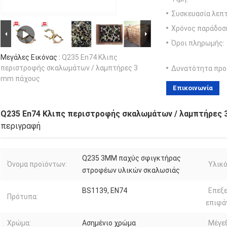
Συσκευασία λεπτ
Χρόνος παράδοσ
Όροι πληρωμής:
Μεγάλες Εικόνας :
Q235 En74 Κλιπς
περιστροφής σκαλωμάτων / λαμπτήρες 3
Δυνατότητα προ
mm πάχους
Επικοινωνία
Q235 En74 Κλιπς περιστροφής σκαλωμάτων / λαμπτήρες 
περιγραφή
Q235 3MM παχύς σφιγκτήρας
Όνομα προϊόντων:
Υλικό
στροφέων υλικών σκαλωσιάς
BS1139, EN74
Επεξ
Πρότυπα:
επιφά
Χρώμα:
Ασημένιο χρώμα
Μέγε