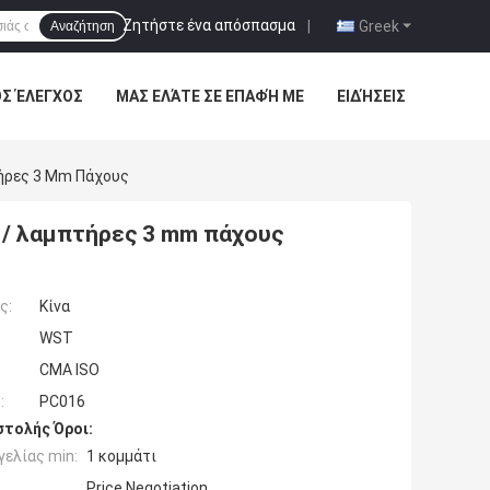
Ζητήστε ένα απόσπασμα
|
Greek
Αναζήτηση
ΌΣ ΈΛΕΓΧΟΣ
ΜΑΣ ΕΛΆΤΕ ΣΕ ΕΠΑΦΉ ΜΕ
ΕΙΔΉΣΕΙΣ
ήρες 3 Mm Πάχους
/ λαμπτήρες 3 mm πάχους
ς:
Κίνα
WST
CMA ISO
:
PC016
τολής Όροι:
ελίας min:
1 κομμάτι
Price Negotiation