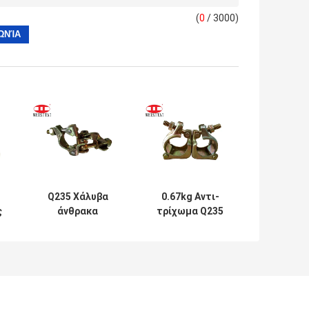
(
0
/ 3000)
Q235 Χάλυβα
0.67kg Αντι-
ς
άνθρακα
τρίχωμα Q235
S
48.3*48.3mm
Σιδηρουργικό
m
Δυμπλός
Πιεσμένο
συνδετήρας
Στροφικό
Συζύγιο