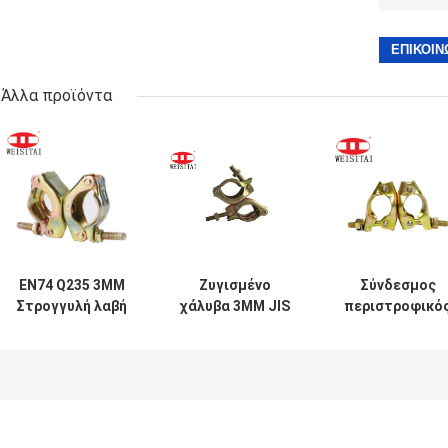
Άλλα προϊόντα
EN74 Q235 3MM
Ζυγισμένο
Σύνδεσμος
Στρογγυλή λαβή
χάλυβα 3MM JIS
περιστροφικό
για παχιά
διπλή σφραγίδα
σκαλωσιάς JI
σκαλωσιά
σκαλωμάτων
Standard 2.8m
πιεσμένος
48.6*48.6MM
σύνδεσμος