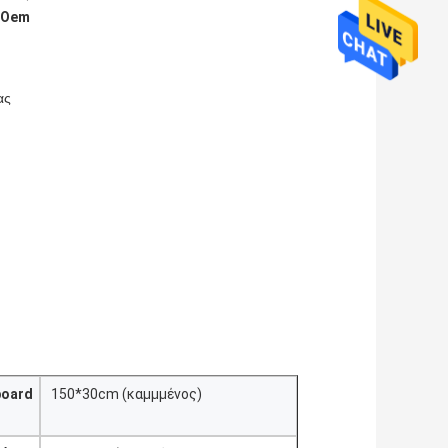
cOem
ας
oard
150*30cm (καμμμένος)