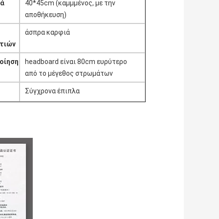
ρά
40*45cm (καμμμένος, με την
αποθήκευση)
άσπρα καρφιά
τιών
οίηση
headboard είναι 80cm ευρύτερο
από το μέγεθος στρωμάτων
Σύγχρονα έπιπλα