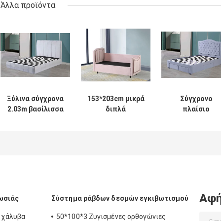
Άλλα προϊόντα
Ξύλινα σύγχρονα
153*203cm μικρά
Σύγχρονο
2.03m βασίλισσα
διπλά
πλαίσιο
Size Platform Bed
καναπέδων
κρεβατιών
High πίσω
έπιπλα
κοντραπλακέ
ξενοδοχείο
καθιστικών
δερμάτων φιλι
κρεβατιών
για το
σύγχρονα
ξενοδοχείο
Αφή
ωσιάς
Σύστημα ράβδων δεσμών εγκιβωτισμού
 χάλυβα
50*100*3 Ζυγισμένες ορθογώνιες