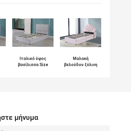
Ιταλικό ύφος
Μαλακή
βασίλισσα Size
βελούδου ξύλινη
Platform Bed Iron
βασίλισσα Size
και ξύλινα πόδια
Bed Frame
κό
υποστήριξης
137*203mm
μετάλλων
κρεβατιών
Woodday
υφάσματος
στερεά
στε μήνυμα