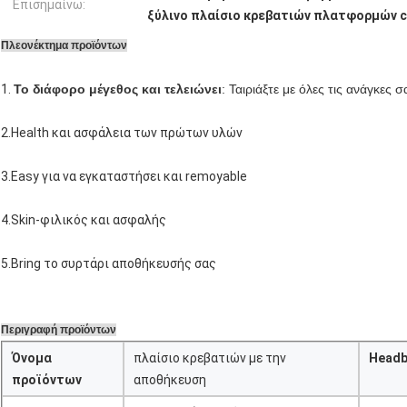
Επισημαίνω:
ξύλινο πλαίσιο κρεβατιών πλατφορμών 
Πλεονέκτημα προϊόντων
1.
Το διάφορο μέγεθος και τελειώνει
: Ταιριάξτε με όλες τις ανάγκες σ
2.Health και ασφάλεια των πρώτων υλών
3.Easy για να εγκαταστήσει και remoyable
4.Skin-φιλικός και ασφαλής
5.Bring το συρτάρι αποθήκευσής σας
Περιγραφή προϊόντων
Όνομα
πλαίσιο κρεβατιών με την
Headb
προϊόντων
αποθήκευση