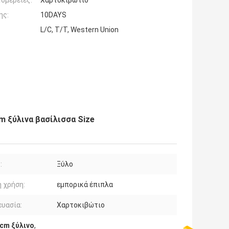
ομέρειες:
Χαρτοκιβώτιο
ης:
10DAYS
L/C, T/T, Western Union
 ξύλινα βασίλισσα Size
:
Ξύλο
ή χρήση:
εμπορικά έπιπλα
υασία:
Χαρτοκιβώτιο
cm ξύλινο
,