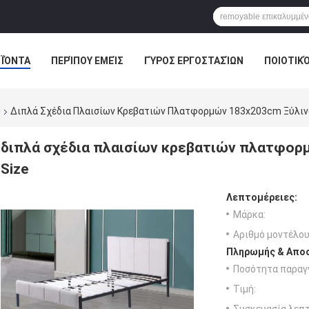
ΪΌΝΤΑ
ΠΕΡΊΠΟΥ ΕΜΕΊΣ
ΓΎΡΟΣ ΕΡΓΟΣΤΑΣΊΩΝ
ΠΟΙΟΤΙΚ
d
Διπλά Σχέδια Πλαισίων Κρεβατιών Πλατφορμών 183x203cm Ξύλινα
διπλά σχέδια πλαισίων κρεβατιών πλατφορ
Size
Λεπτομέρειες:
Μάρκα:
Αριθμό μοντέλου
Πληρωμής & Αποσ
Ποσότητα παραγγ
Τιμή: