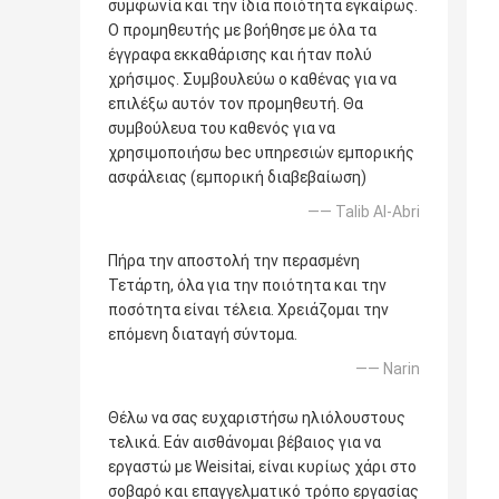
συμφωνία και την ίδια ποιότητα εγκαίρως.
Ο προμηθευτής με βοήθησε με όλα τα
έγγραφα εκκαθάρισης και ήταν πολύ
χρήσιμος. Συμβουλεύω ο καθένας για να
επιλέξω αυτόν τον προμηθευτή. Θα
συμβούλευα του καθενός για να
χρησιμοποιήσω bec υπηρεσιών εμπορικής
ασφάλειας (εμπορική διαβεβαίωση)
—— Talib Al-Abri
Πήρα την αποστολή την περασμένη
Τετάρτη, όλα για την ποιότητα και την
ποσότητα είναι τέλεια. Χρειάζομαι την
επόμενη διαταγή σύντομα.
—— Narin
Θέλω να σας ευχαριστήσω ηλιόλουστους
τελικά. Εάν αισθάνομαι βέβαιος για να
εργαστώ με Weisitai, είναι κυρίως χάρι στο
σοβαρό και επαγγελματικό τρόπο εργασίας