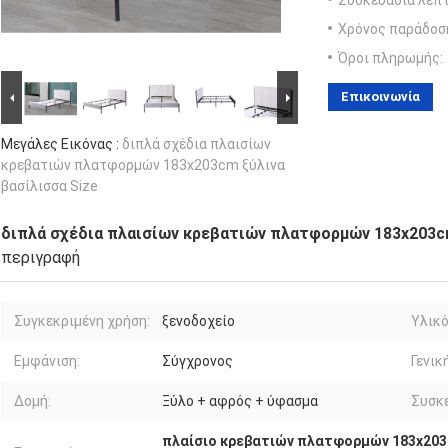
Συσκευασία λεπτ
Χρόνος παράδοσ
Όροι πληρωμής:
Επικοινωνία
Μεγάλες Εικόνας :
διπλά σχέδια πλαισίων
κρεβατιών πλατφορμών 183x203cm ξύλινα
βασίλισσα Size
διπλά σχέδια πλαισίων κρεβατιών πλατφορμών 183x203cm
περιγραφή
Συγκεκριμένη χρήση:
ξενοδοχείο
Υλικό
Εμφάνιση:
Σύγχρονος
Γενικ
Δομή:
Ξύλο + αφρός + ύφασμα
Συσκε
πλαίσιο κρεβατιών πλατφορμών 183x203