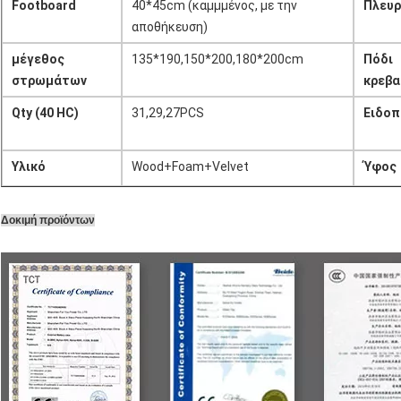
Footboard
40*45cm (καμμμένος, με την
Πλευ
αποθήκευση)
μέγεθος
135*190,150*200,180*200cm
Πόδι
στρωμάτων
κρεβα
Qty (40 HC)
31,29,27PCS
Ειδοπ
Υλικό
Wood+Foam+Velvet
Ύφος
Δοκιμή προϊόντων