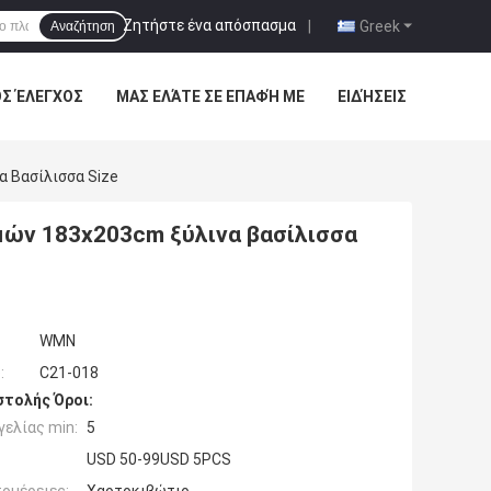
Ζητήστε ένα απόσπασμα
|
Greek
Αναζήτηση
ΌΣ ΈΛΕΓΧΟΣ
ΜΑΣ ΕΛΆΤΕ ΣΕ ΕΠΑΦΉ ΜΕ
ΕΙΔΉΣΕΙΣ
 Βασίλισσα Size
μών 183x203cm ξύλινα βασίλισσα
WMN
:
C21-018
τολής Όροι:
ελίας min:
5
USD 50-99USD 5PCS